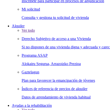
Inscríbete para participar en procesos de adjudicación
Mi solicitud
Consulta y gestiona tu solicitud de vivienda
Alquiler
Ver todo
Derecho Subjetivo de acceso a una Vivienda
Si no dispones de una vivienda digna y adecuada y carece
Programa ASAP
Alokairu Segurua, Arrazoizko Prezioa
Gaztelagun
Plan para favorecer la emancipación de jóvenes
Índices de referencia de precios de alquiler
Datos de arrendamiento de vivienda habitual
Ayudas a la rehabilitación
Ver todo