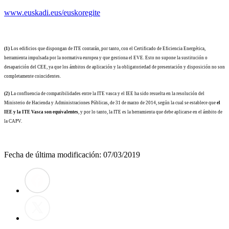
www.euskadi.eus/euskoregite
(1)
Los edificios que dispongan de ITE contarán, por tanto, con el Certificado de Eficiencia Energética,
herramienta impulsada por la normativa europea y que gestiona el EVE. Esto no supone la sustitución o
desaparición del CEE, ya que los ámbitos de aplicación y la obligatoriedad de presentación y disposición no son
completamente coincidentes.
(2)
La confluencia de compatibilidades entre la ITE vasca y el IEE ha sido resuelta en la resolución del
Ministerio de Hacienda y Administraciones Públicas, de 31 de marzo de 2014, según la cual se establece que
el
IEE y la ITE Vasca son equivalentes
, y por lo tanto, la ITE es la herramienta que debe aplicarse en el ámbito de
la CAPV.
Fecha de última modificación:
07/03/2019