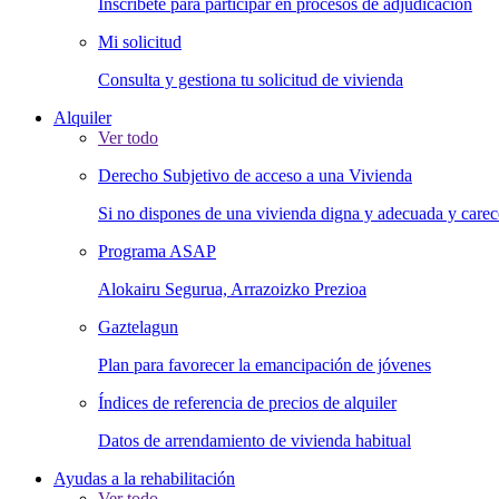
Inscríbete para participar en procesos de adjudicación
Mi solicitud
Consulta y gestiona tu solicitud de vivienda
Alquiler
Ver todo
Derecho Subjetivo de acceso a una Vivienda
Si no dispones de una vivienda digna y adecuada y carece
Programa ASAP
Alokairu Segurua, Arrazoizko Prezioa
Gaztelagun
Plan para favorecer la emancipación de jóvenes
Índices de referencia de precios de alquiler
Datos de arrendamiento de vivienda habitual
Ayudas a la rehabilitación
Ver todo