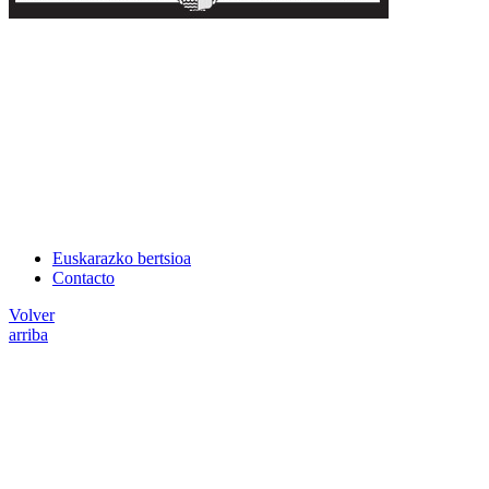
Euskarazko bertsioa
Contacto
Volver
arriba