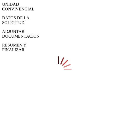
UNIDAD
CONVIVENCIAL
DATOS DE LA
SOLICITUD
ADJUNTAR
DOCUMENTACIÓN
RESUMEN Y
FINALIZAR
Los campos marcados con * son obligatorios
Datos del miembro de la solicitud
> La primera persona introducida en la solicitud será aquella a
la que ETXEBIDE dirigirá sus comunicaciones y/o
notificaciones.
Tipo identificador
*
Identificador