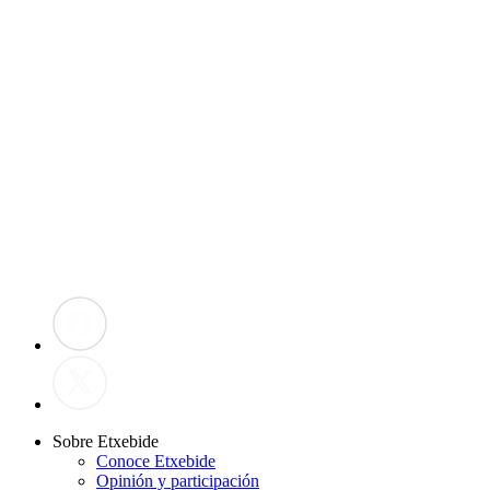
> Esta opción implica en algunos casos, la obligación de
participar en procedimientos en otros municipios del área
funcional correspondiente a su municipio de empadronamiento
y/o trabajo.
Provincia
Municipio
Fecha trabajo
¿Desea demandar vivienda en el municipio seleccionado?
Aceptar
Sobre Etxebide
Conoce Etxebide
Opinión y participación