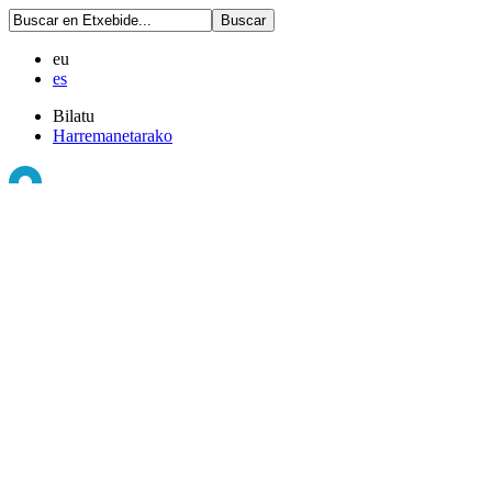
eu
es
Bilatu
Harremanetarako